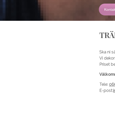
Kontakt
TRÄ
Ska ni s
Vi deko
Priset b
Välkomm
Tele:
06
E-post: