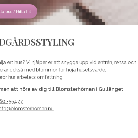
a oss / Hitta hit
DGÅRDSSTYLING
älja ert hus? Vi hjälper er att snygga upp vid entrén, rensa och
rerar också med blommor för höja husetsvärde.
eror hur arbetets omfattning
en att höra av dig till Blomsterhörnan i Gullänget
60 -55477
info@blomsterhornan.nu