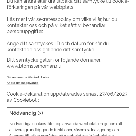
Du kan ändra eller dra tillbaka ditt samtycke till cookie-
förklaringen på vår webbplats.
Läs mer i vår sekretesspolicy om vilka vi är, hur du
kontaktar oss och på vilket sätt vi behandlar
personuppgifter.
Ange ditt samtyckes-ID och datum för när du
kontaktade oss gällande ditt samtycke.
Ditt samtycke gäller för följande domäner:
www.blomsterhornan.nu
Ditt nuvarande tillstånd: Avvisa.
Ändra ditt medgivande
Cookie-deklaration uppdaterades senast 27/06/2023
av
Cookiebot
:
Nödvändig (3)
Nödvändiga cookies låter dig använda webbplatsen genom att
aktivera grundläggande funktioner, såsom sidnavigering och
åtkomst till säkra områden på webbplatsen. Webbplatsen