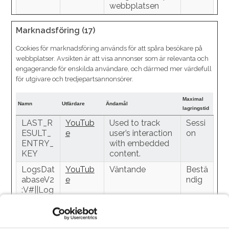
webbplatsen
Marknadsföring (17)
Cookies för marknadsföring används för att spåra besökare på
webbplatser. Avsikten är att visa annonser som är relevanta och
engagerande för enskilda användare, och därmed mer värdefull
för utgivare och tredjepartsannonsörer.
Maximal
Namn
Utfärdare
Ändamål
lagringstid
LAST_R
YouTub
Used to track
Sessi
ESULT_
e
user’s interaction
on
ENTRY_
with embedded
KEY
content.
LogsDat
YouTub
Väntande
Bestä
abaseV2
e
ndig
:V#||Log
sReques
tsStore
nextId
YouTub
Used to track
Sessi