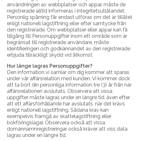
användningen av webbplatser och appar, måste de
registrerade alltid informeras i integritetsutlåtandet.
Personlig spårning får endast utföras om det är tillåtet
enligt nationell lagstiftning eller efter samtycke från
den registrerade. Om webbplatser eller appar kan få
tillgång till Personuppgifter inom ett område som är
begränsat till registrerade användare, måste
identifieringen och godkännandet av den registrerade
erbjuda tillräckligt skydd vid åtkomst.
Hur länge lagras Personuppgifter?
Den information vi samlar om dig kommer att sparas
under vår affärsrelation med kunden. Vi kommer dock
att ta bort din personliga information tre (3) år från när
affärsrelationen avslutats. Observera att vissa
uppgifter måste lagras under en längre tid, även efter
att ett affärsförhållande har avslutats, när det krävs
enligt nationell lagstiftning. Sådana krav kan
exempelvis framgå av skattelagstiftning eller
bokföringslagar. Observera också att vissa
domännamnregistreringar också kräver att viss data
lagras under en längre tid.