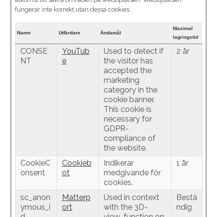
fungerar inte korrekt utan dessa cookies.
Maximal
Namn
Utfärdare
Ändamål
lagringstid
CONSE
YouTub
Used to detect if
2 år
NT
e
the visitor has
accepted the
marketing
category in the
cookie banner.
This cookie is
necessary for
GDPR-
compliance of
the website.
CookieC
Cookieb
Indikerar
1 år
onsent
ot
medgivande för
cookies.
sc_anon
Matterp
Used in context
Bestä
ymous_i
ort
with the 3D-
ndig
d
view-function on