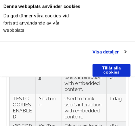
e
user’s interaction
on
Denna webbplats använder cookies
with embedded
Du godkänner våra cookies vid
content.
fortsatt användande av vår
remote_
YouTub
Necessary for
Sessi
webbplats.
sid
e
the
on
implementation
and functionality
of YouTube
Visa detaljer
video-content on
the website.
Tillåt alla
requests
YouTub
Used to track
Sessi
cookies
e
user’s interaction
on
with embedded
content.
TESTC
YouTub
Used to track
1 dag
OOKIES
e
user’s interaction
ENABLE
with embedded
D
content.
VISITOR
YouTub
Tries to estimate
180
_INFO1_
e
the users'
dagar