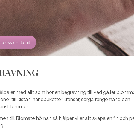
a oss / Hitta hit
RAVNING
jälpa er med allt som hör en begravning till vad gäller blommo
oner till kistan, handbuketter, kransar, sorgarrangemang och
ansblommor.
n till Blomsterhörnan så hjälper vi er att skapa en fin och p
g.