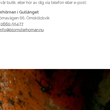
i vår butik, eller hör av dig via telefon eller e-post.
rhörnan i Gullänget
jörnavägen 66, Örnsköldsvik
:
0660-55477
info@blomsterhornan.nu