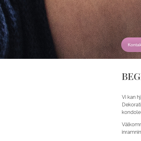
Kontakt
BEG
Vi kan h
Dekorati
kondole
Välkomme
inramnin